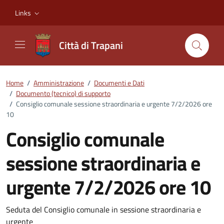
Vai ai contenuti
Vai al footer
Links
Città di Trapani
Home
/
Amministrazione
/
Documenti e Dati
/
Documento (tecnico) di supporto
/
Consiglio comunale sessione straordinaria e urgente 7/2/2026 ore
10
Consiglio comunale
sessione straordinaria e
urgente 7/2/2026 ore 10
Dettagli del documento
Seduta del Consiglio comunale in sessione straordinaria e
urgente