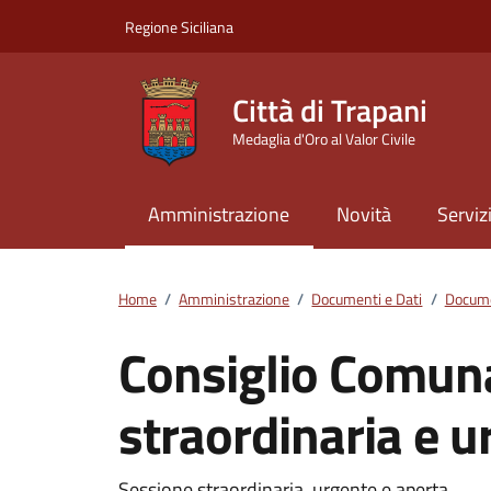
Vai ai contenuti
Vai al footer
Regione Siciliana
Città di Trapani
Medaglia d'Oro al Valor Civile
Amministrazione
Novità
Serviz
Home
/
Amministrazione
/
Documenti e Dati
/
Docume
Consiglio Comun
straordinaria e 
Sessione straordinaria, urgente e aperta