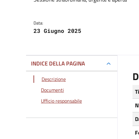
Dettagli del docum
Data:
23 Giugno 2025
INDICE DELLA PAGINA
D
Descrizione
Documenti
T
Ufficio responsabile
N
D
F