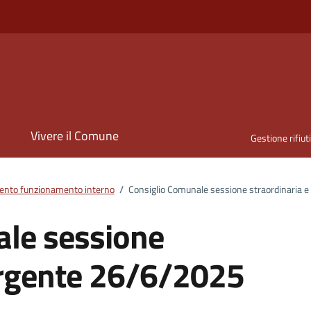
i
Vivere il Comune
Gestione rifiut
nto funzionamento interno
/
Consiglio Comunale sessione straordinaria 
ale sessione
urgente 26/6/2025