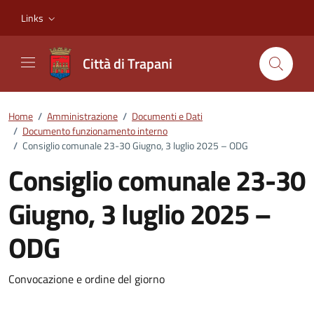
Vai ai contenuti
Vai al footer
Links
Città di Trapani
Home
/
Amministrazione
/
Documenti e Dati
/
Documento funzionamento interno
/
Consiglio comunale 23-30 Giugno, 3 luglio 2025 – ODG
Consiglio comunale 23-30
Giugno, 3 luglio 2025 –
ODG
Dettagli del documento
Convocazione e ordine del giorno