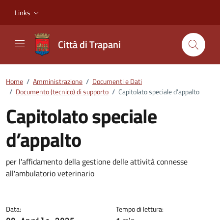
Vai ai contenuti
Vai al footer
Links
Città di Trapani
Home
/
Amministrazione
/
Documenti e Dati
/
Documento (tecnico) di supporto
/
Capitolato speciale d’appalto
Capitolato speciale
d’appalto
Dettagli del documento
per l'affidamento della gestione delle attività connesse
all'ambulatorio veterinario
Data:
Tempo di lettura: