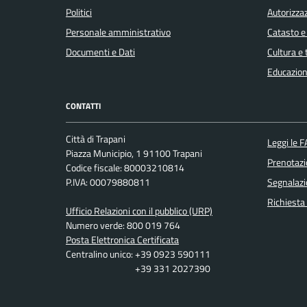
Politici
Autorizzaz
Personale amministrativo
Catasto e
Documenti e Dati
Cultura e
Educazion
CONTATTI
Città di Trapani
Leggi le 
Piazza Municipio, 1 91100 Trapani
Prenotaz
Codice fiscale: 80003210814
P.IVA: 00079880811
Segnalazi
Richiesta
Ufficio Relazioni con il pubblico (URP)
Numero verde: 800 019 764
Posta Elettronica Certificata
Centralino unico: +39 0923 590111
+39 331 2027390