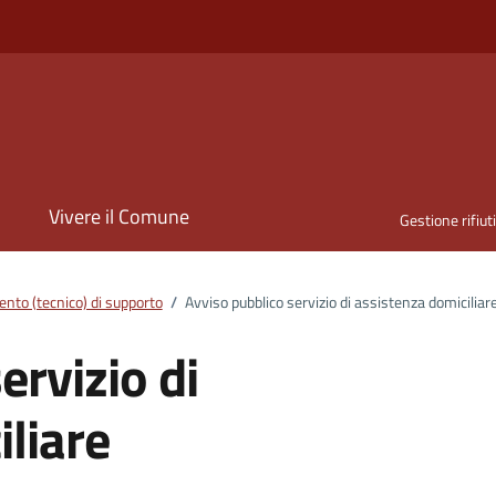
i
Vivere il Comune
Gestione rifiut
nto (tecnico) di supporto
/
Avviso pubblico servizio di assistenza domiciliar
ervizio di
liare