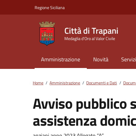
Vai ai contenuti
Vai al footer
Regione Siciliana
Città di Trapani
Medaglia d'Oro al Valor Civile
Amministrazione
Novità
Serviz
Home
/
Amministrazione
/
Documenti e Dati
/
Docume
Avviso pubblico s
assistenza domici
anziani anno 2023 Allegato “A”