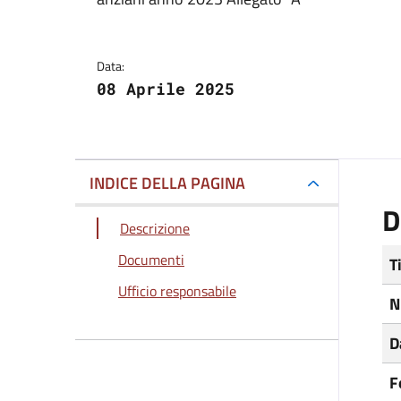
Dettagli del docum
Data:
08 Aprile 2025
INDICE DELLA PAGINA
D
Descrizione
Documenti
T
Ufficio responsabile
N
D
F