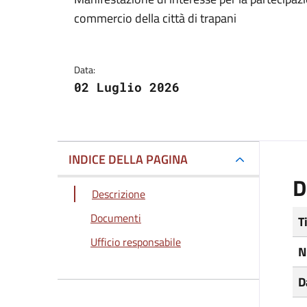
Dettagli del docum
commercio della città di trapani
Data:
02 Luglio 2026
INDICE DELLA PAGINA
D
Descrizione
Documenti
T
Ufficio responsabile
N
D