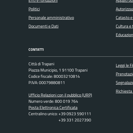
Enti e fondazioni
Appalti pu
Politici
Autorizzaz
Personale amministrativo
Catasto e
Documenti e Dati
Cultura e
Educazion
CONTATTI
Città di Trapani
Leggi le 
Piazza Municipio, 1 91100 Trapani
Prenotaz
Codice fiscale: 80003210814
P.IVA: 00079880811
Segnalazi
Richiesta
Ufficio Relazioni con il pubblico (URP)
Numero verde: 800 019 764
Posta Elettronica Certificata
Centralino unico: +39 0923 590111
+39 331 2027390