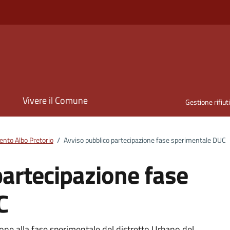
i
Vivere il Comune
Gestione rifiut
nto Albo Pretorio
/
Avviso pubblico partecipazione fase sperimentale DUC
partecipazione fase
C
ione alla fase sperimentale del distretto Urbano del