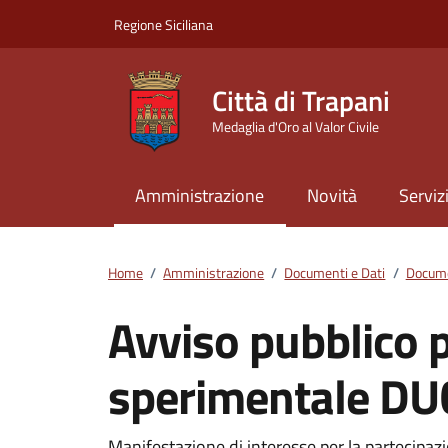
Vai ai contenuti
Vai al footer
Regione Siciliana
Città di Trapani
Medaglia d'Oro al Valor Civile
Amministrazione
Novità
Serviz
Home
/
Amministrazione
/
Documenti e Dati
/
Docume
Avviso pubblico 
sperimentale DU
Manifestazione di interesse per la partecipaz