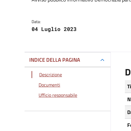
Dettagli del docum
Data:
04 Luglio 2023
INDICE DELLA PAGINA
D
Descrizione
Documenti
T
Ufficio responsabile
N
D
F