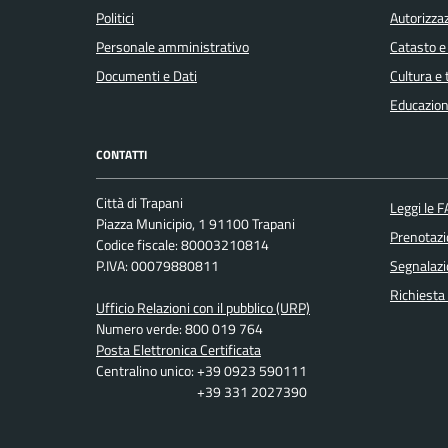
Politici
Autorizzaz
Personale amministrativo
Catasto e
Documenti e Dati
Cultura e
Educazion
CONTATTI
Città di Trapani
Leggi le 
Piazza Municipio, 1 91100 Trapani
Prenotaz
Codice fiscale: 80003210814
P.IVA: 00079880811
Segnalazi
Richiesta
Ufficio Relazioni con il pubblico (URP)
Numero verde: 800 019 764
Posta Elettronica Certificata
Centralino unico: +39 0923 590111
+39 331 2027390