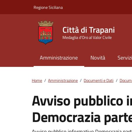
Vai ai contenuti
Vai al footer
Regione Siciliana
Città di Trapani
Medaglia d'Oro al Valor Civile
Amministrazione
Novità
Serviz
Home
/
Amministrazione
/
Documenti e Dati
/
Docume
Avviso pubblico 
Democrazia part
Avviso pubblico informativo Democrazia par