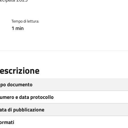
ento
Tempo di lettura:
1 min
escrizione
ipo documento
umero e data protocollo
ata di pubblicazione
ormati