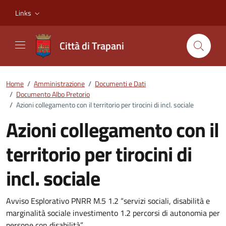
Vai ai contenuti
Vai al footer
Links
Città di Trapani
Home
/
Amministrazione
/
Documenti e Dati
/
Documento Albo Pretorio
/
Azioni collegamento con il territorio per tirocini di incl. sociale
Azioni collegamento con il
territorio per tirocini di
incl. sociale
Dettagli del documento
Avviso Esplorativo PNRR M.5 1.2 “servizi sociali, disabilità e
marginalità sociale investimento 1.2 percorsi di autonomia per
persone con disabilità”