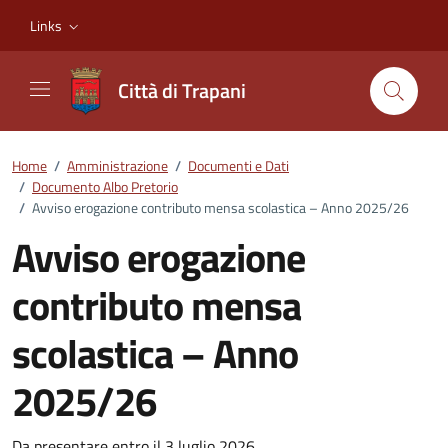
Vai ai contenuti
Vai al footer
Links
Città di Trapani
Home
/
Amministrazione
/
Documenti e Dati
/
Documento Albo Pretorio
/
Avviso erogazione contributo mensa scolastica – Anno 2025/26
Avviso erogazione
contributo mensa
scolastica – Anno
2025/26
Da presentare entro il 3 luglio 2026