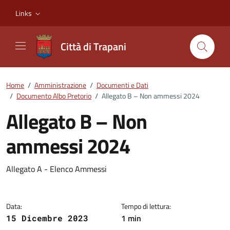
Vai ai contenuti
Vai al footer
Links
Città di Trapani
Home
/
Amministrazione
/
Documenti e Dati
/
Documento Albo Pretorio
/
Allegato B – Non ammessi 2024
Allegato B – Non
ammessi 2024
Dettagli del documento
Allegato A - Elenco Ammessi
Data:
Tempo di lettura:
1 min
15 Dicembre 2023