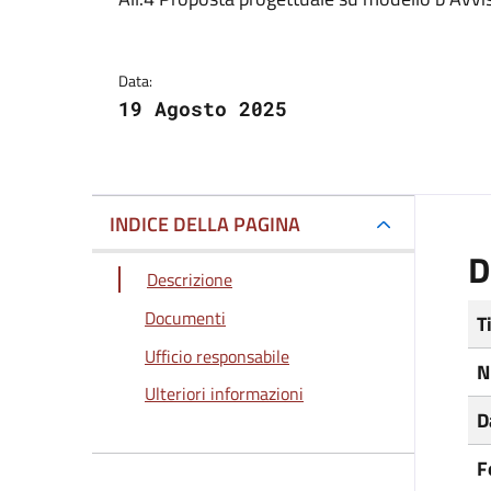
Dettagli del docum
Data:
19 Agosto 2025
INDICE DELLA PAGINA
D
Descrizione
Documenti
T
Ufficio responsabile
N
Ulteriori informazioni
D
F