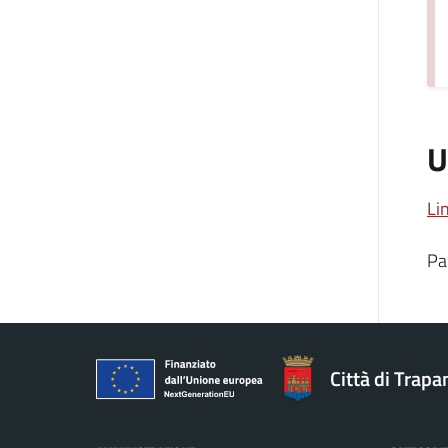
U
Li
Pa
Città di Trapa