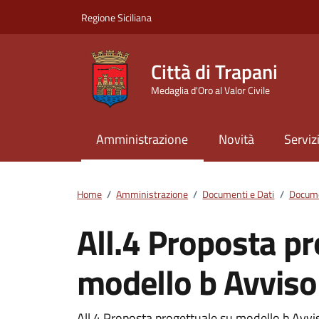
Vai ai contenuti
Vai al footer
Regione Siciliana
Città di Trapani
Medaglia d'Oro al Valor Civile
Amministrazione
Novità
Serviz
Home
/
Amministrazione
/
Documenti e Dati
/
Docume
All.4 Proposta pr
modello b Avvis
All.4 Proposta progettuale su modello b Avv