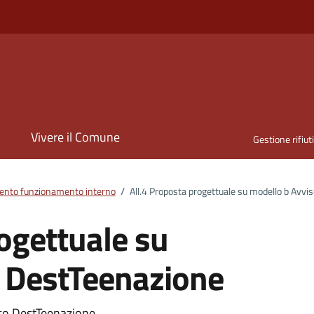
i
Vivere il Comune
Gestione rifiut
nto funzionamento interno
/
All.4 Proposta progettuale su modello b Avv
ogettuale su
o DestTeenazione
iso DestTeenazione