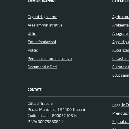
AMMINISTRAZIONE
CATEGORIE
Organi di governo
Agricoltur
Aree amministrative
Ambiente
Uffici
Anagrafe e
Enti e fondazioni
Appalti pu
Politici
Autorizzaz
Personale amministrativo
Catasto e
Documenti e Dati
Cultura e
Educazion
CONTATTI
Città di Trapani
Leggi le 
Piazza Municipio, 1 91100 Trapani
Prenotaz
Codice fiscale: 80003210814
P.IVA: 00079880811
Segnalazi