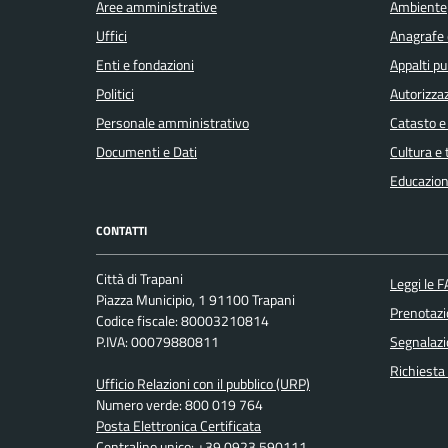
Aree amministrative
Ambiente
Uffici
Anagrafe e
Enti e fondazioni
Appalti pu
Politici
Autorizzaz
Personale amministrativo
Catasto e
Documenti e Dati
Cultura e
Educazion
CONTATTI
Città di Trapani
Leggi le 
Piazza Municipio, 1 91100 Trapani
Prenotaz
Codice fiscale: 80003210814
P.IVA: 00079880811
Segnalazi
Richiesta
Ufficio Relazioni con il pubblico (URP)
Numero verde: 800 019 764
Posta Elettronica Certificata
Centralino unico: +39 0923 590111