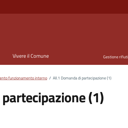
i
Vivere il Comune
Gestione rifiut
nto funzionamento interno
/
All.1 Domanda di partecipazione (1)
 partecipazione (1)
ento