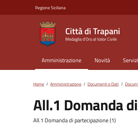
Vai ai contenuti
Vai al footer
Regione Siciliana
Città di Trapani
Medaglia d'Oro al Valor Civile
Amministrazione
Novità
Serviz
Home
/
Amministrazione
/
Documenti e Dati
/
Docume
All.1 Domanda di
Dettagli del docum
All.1 Domanda di partecipazione (1)