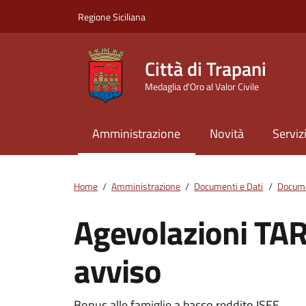
Vai ai contenuti
Vai al footer
Regione Siciliana
Città di Trapani
Medaglia d'Oro al Valor Civile
Amministrazione
Novità
Serviz
Home
/
Amministrazione
/
Documenti e Dati
/
Docume
Agevolazioni TAR
avviso
Bonus alle famiglie a basso reddito ISEE