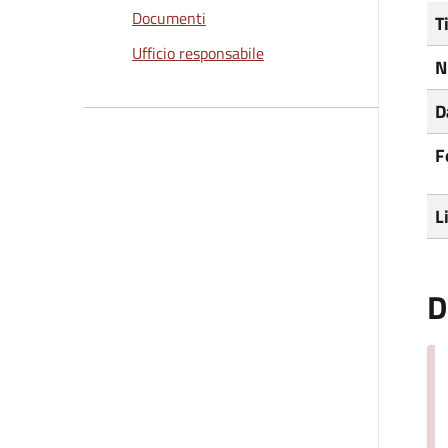
Documenti
T
Ufficio responsabile
N
D
F
L
D