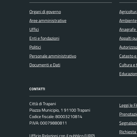
Organi di governo
Agricoltur
Aree amministrative
Ambiente
Uffici
Anagrafe e
Enti e fondazioni
Appalti pu
Politici
Autorizzaz
Personale amministrativo
Catasto e
Documenti e Dati
Cultura e
Educazion
CONTATTI
Città di Trapani
Leggi le 
Piazza Municipio, 1 91100 Trapani
Prenotaz
Codice fiscale: 80003210814
P.IVA: 00079880811
Segnalazi
Richiesta
Ufficio Relazioni con il pubblico (URP)