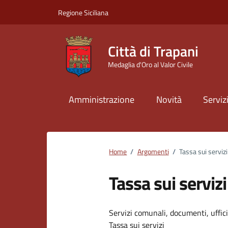
Vai ai contenuti
Vai al footer
Regione Siciliana
Città di Trapani
Medaglia d'Oro al Valor Civile
Amministrazione
Novità
Serviz
Home
/
Argomenti
/
Tassa sui servizi
Tassa sui servizi
Dettagli dell
Servizi comunali, documenti, uffici,
Tassa sui servizi