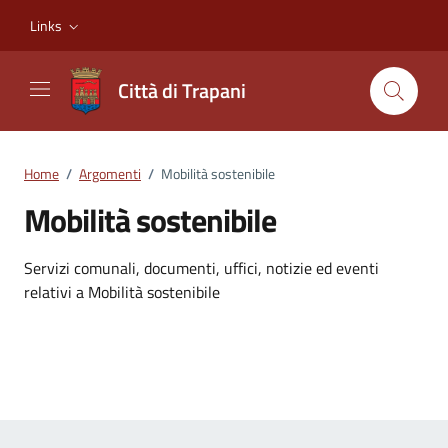
Vai ai contenuti
Vai al footer
Links
Città di Trapani
Home
/
Argomenti
/
Mobilità sostenibile
Mobilità sostenibile
Dettagli dell'argomento
Servizi comunali, documenti, uffici, notizie ed eventi
relativi a Mobilità sostenibile