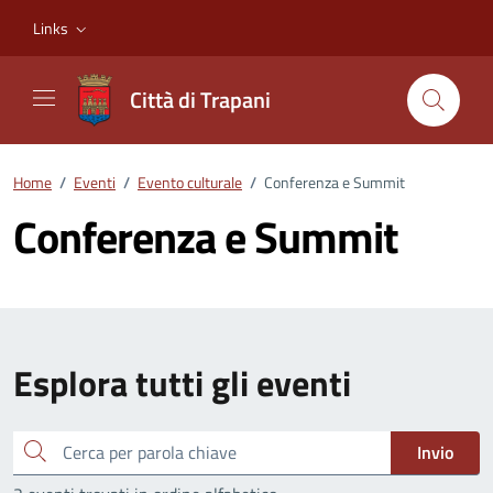
Vai ai contenuti
Vai al footer
Links
Città di Trapani
Home
/
Eventi
/
Evento culturale
/
Conferenza e Summit
Conferenza e Summit
Esplora tutti gli eventi
Cerca
Invio