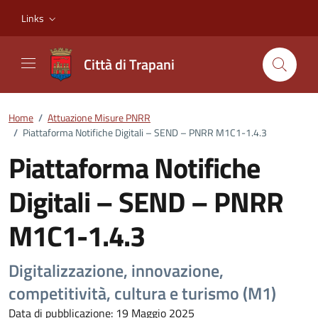
Vai ai contenuti
Vai al footer
Links
Città di Trapani
Home
/
Attuazione Misure PNRR
/
Piattaforma Notifiche Digitali – SEND – PNRR M1C1-1.4.3
Piattaforma Notifiche
Digitali – SEND – PNRR
M1C1-1.4.3
Dettagli della notizia
Digitalizzazione, innovazione,
competitività, cultura e turismo (M1)
Data di pubblicazione: 19 Maggio 2025