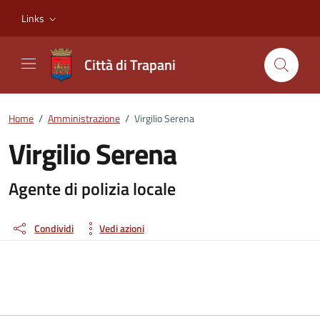
Vai ai contenuti
Vai al footer
Links
Città di Trapani
Home
/
Amministrazione
/
Virgilio Serena
Virgilio Serena
Dettagli della persona
Agente di polizia locale
Condividi
Vedi azioni