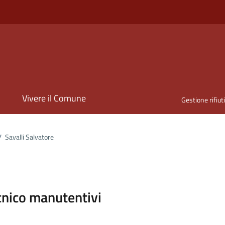
i
Vivere il Comune
Gestione rifiut
/
Savalli Salvatore
ona
cnico manutentivi