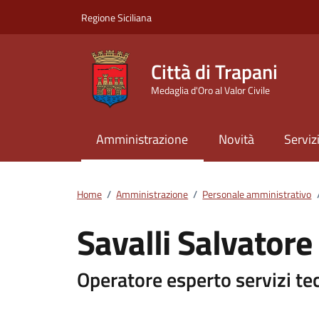
Vai ai contenuti
Vai al footer
Regione Siciliana
Città di Trapani
Medaglia d'Oro al Valor Civile
Amministrazione
Novità
Serviz
Home
/
Amministrazione
/
Personale amministrativo
Savalli Salvatore
Dettagli della pers
Operatore esperto servizi te