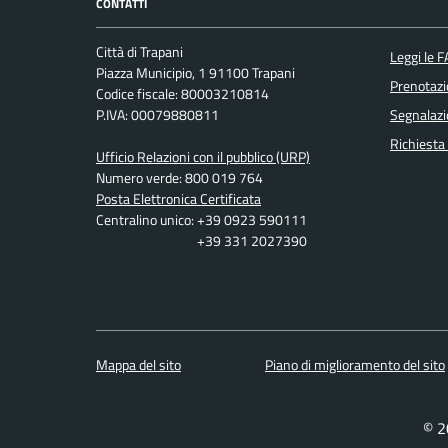
CONTATTI
Città di Trapani
Leggi le 
Piazza Municipio, 1 91100 Trapani
Prenotaz
Codice fiscale: 80003210814
P.IVA: 00079880811
Segnalazi
Richiesta
Ufficio Relazioni con il pubblico (URP)
Numero verde: 800 019 764
Posta Elettronica Certificata
Centralino unico: +39 0923 590111
+39 331 2027390
Mappa del sito
Piano di miglioramento del sito
© 2