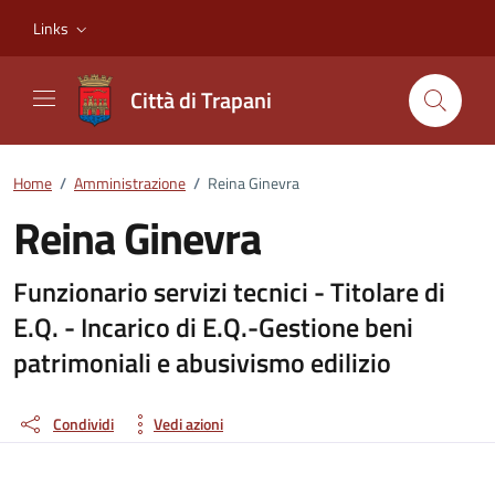
Vai ai contenuti
Vai al footer
Links
Città di Trapani
Home
/
Amministrazione
/
Reina Ginevra
Reina Ginevra
Dettagli della persona
Funzionario servizi tecnici - Titolare di
E.Q. - Incarico di E.Q.-Gestione beni
patrimoniali e abusivismo edilizio
Condividi
Vedi azioni