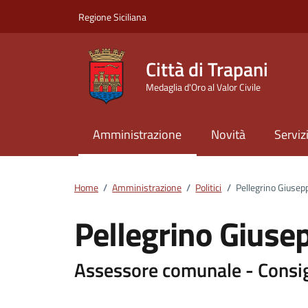
Vai ai contenuti
Vai al footer
Regione Siciliana
Città di Trapani
Medaglia d'Oro al Valor Civile
Amministrazione
Novità
Serviz
Home
/
Amministrazione
/
Politici
/
Pellegrino Giusep
Pellegrino Giuse
Dettagli della pers
Assessore comunale - Consi