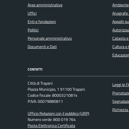
Aree amministrative
Ambiente
Uffici
Anagrafe e
Enti e fondazioni
Appalti pu
Politici
Autorizzaz
Personale amministrativo
Catasto e
Documenti e Dati
Cultura e
Educazion
CONTATTI
Città di Trapani
Leggi le 
Piazza Municipio, 1 91100 Trapani
Prenotaz
Codice fiscale: 80003210814
P.IVA: 00079880811
Segnalazi
Richiesta
Ufficio Relazioni con il pubblico (URP)
Numero verde: 800 019 764
Posta Elettronica Certificata