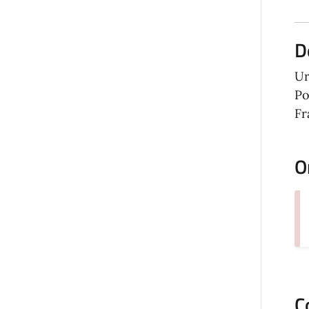
D
Ur
Po
Fr
O
C