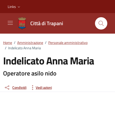
Vai ai contenuti
Vai al footer
Links
Città di Trapani
Home
/
Amministrazione
/
Personale amministrativo
/
Indelicato Anna Maria
Indelicato Anna Maria
Dettagli della persona
Operatore asilo nido
Condividi
Vedi azioni