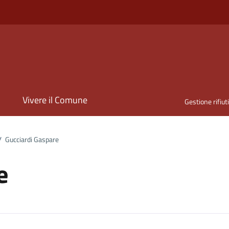
i
Vivere il Comune
Gestione rifiut
/
Gucciardi Gaspare
e
ona