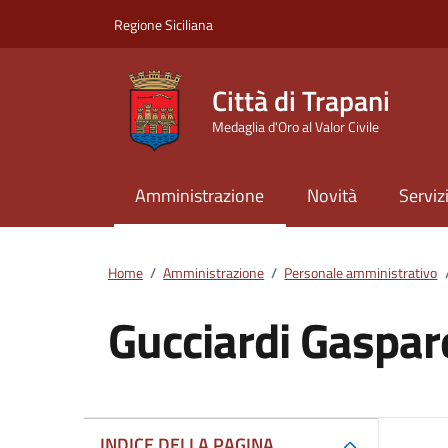
Vai ai contenuti
Vai al footer
Regione Siciliana
Città di Trapani
Medaglia d'Oro al Valor Civile
Amministrazione
Novità
Serviz
Home
/
Amministrazione
/
Personale amministrativo
Gucciardi Gaspar
Dettagli della pers
INDICE DELLA PAGINA