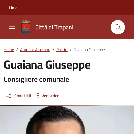
Vai ai contenuti
Vai al footer
Links
Città di Trapani
Home
/
Amministrazione
/
Politici
/
Guaiana Giuseppe
Guaiana Giuseppe
Dettagli della persona
Consigliere comunale
Condividi
Vedi azioni