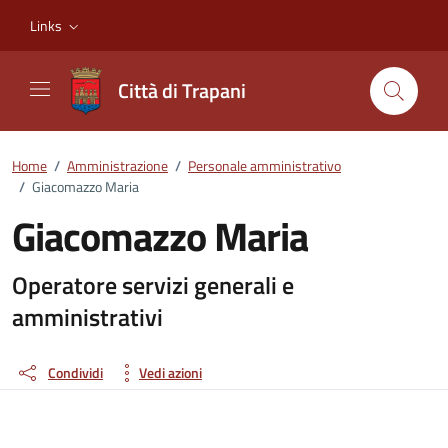
Vai ai contenuti
Vai al footer
Links
Città di Trapani
Home
/
Amministrazione
/
Personale amministrativo
/
Giacomazzo Maria
Giacomazzo Maria
Dettagli della persona
Operatore servizi generali e
amministrativi
Condividi
Vedi azioni