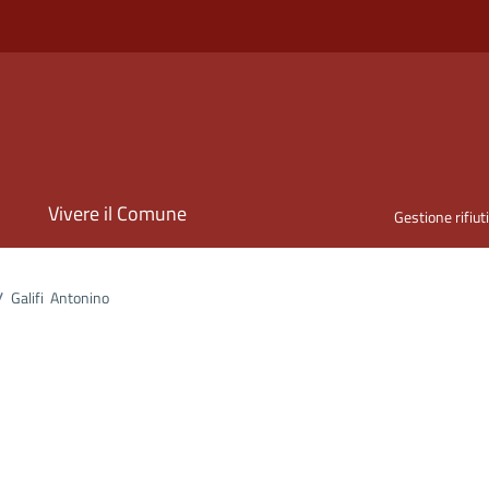
i
Vivere il Comune
Gestione rifiut
/
Galifi Antonino
ona