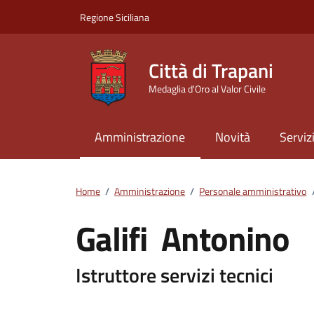
Vai ai contenuti
Vai al footer
Regione Siciliana
Città di Trapani
Medaglia d'Oro al Valor Civile
Amministrazione
Novità
Serviz
Home
/
Amministrazione
/
Personale amministrativo
Galifi Antonino
Dettagli della pers
Istruttore servizi tecnici