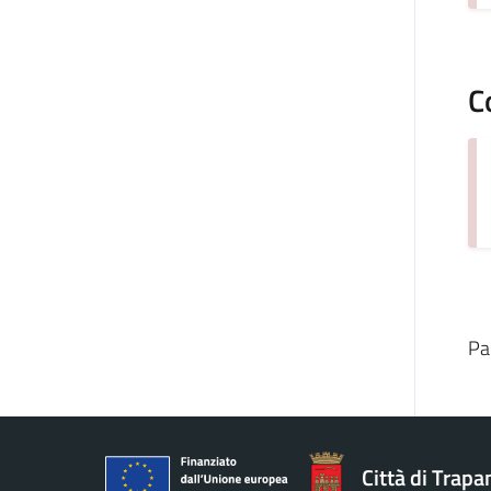
C
Pa
Città di Trapa