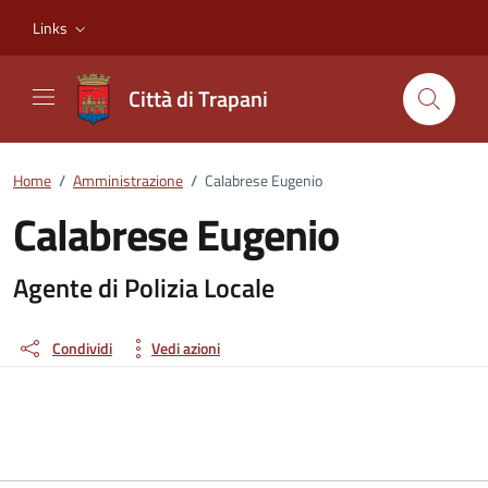
Vai ai contenuti
Vai al footer
Links
Città di Trapani
Home
/
Amministrazione
/
Calabrese Eugenio
Calabrese Eugenio
Dettagli della persona
Agente di Polizia Locale
Condividi
Vedi azioni