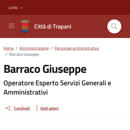
Vai ai contenuti
Vai al footer
Links
Città di Trapani
Home
/
Amministrazione
/
Personale amministrativo
/
Barraco Giuseppe
Barraco Giuseppe
Dettagli della persona
Operatore Esperto Servizi Generali e
Amministrativi
Condividi
Vedi azioni