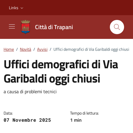
Vai ai contenuti
Vai al footer
Links
Città di Trapani
Home
/
Novità
/
Avvisi
/
Uffici demografici di Via Garibaldi oggi chiusi
Uffici demografici di Via
Garibaldi oggi chiusi
Dettagli della notizia
a causa di problemi tecnici
Data:
Tempo di lettura:
1 min
07 Novembre 2025