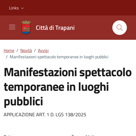
Vai ai contenuti
Vai al footer
Links
Città di Trapani
Home
/
Novità
/
Avvisi
/
Manifestazioni spettacolo temporanee in luoghi pubblici
Manifestazioni spettacolo
temporanee in luoghi
pubblici
Dettagli della notizia
APPLICAZIONE ART. 1 D. LGS 138/2025