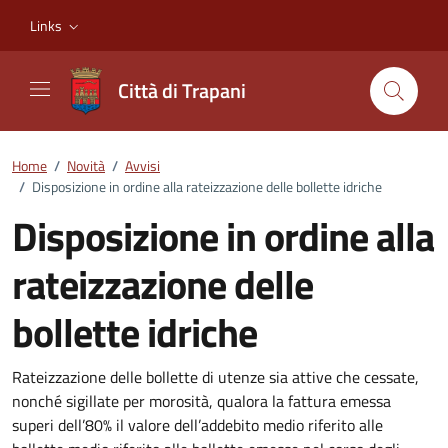
Vai ai contenuti
Vai al footer
Links
Città di Trapani
Home
/
Novità
/
Avvisi
/
Disposizione in ordine alla rateizzazione delle bollette idriche
Disposizione in ordine alla
rateizzazione delle
bollette idriche
Dettagli della notizia
Rateizzazione delle bollette di utenze sia attive che cessate,
nonché sigillate per morosità, qualora la fattura emessa
superi dell’80% il valore dell’addebito medio riferito alle