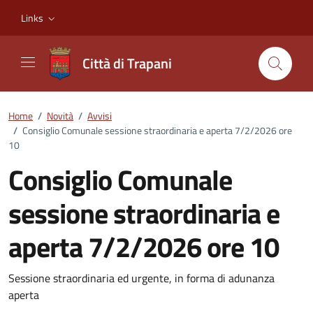
Vai ai contenuti
Vai al footer
Links
Città di Trapani
Home
/
Novità
/
Avvisi
/
Consiglio Comunale sessione straordinaria e aperta 7/2/2026 ore
10
Consiglio Comunale
sessione straordinaria e
aperta 7/2/2026 ore 10
Dettagli della notizia
Sessione straordinaria ed urgente, in forma di adunanza
aperta