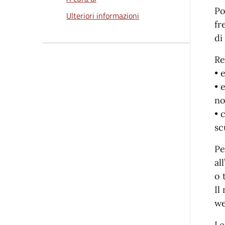
Po
Ulteriori informazioni
fr
di
Re
• 
• 
no
• 
sc
Pe
al
o 
Il
we
Le