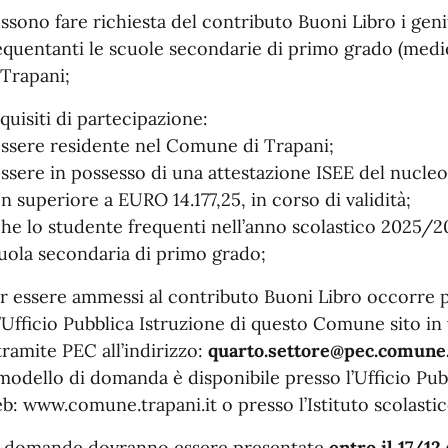
ssono fare richiesta del contributo Buoni Libro i geni
equentanti le scuole secondarie di primo grado (medi
 Trapani;
quisiti di partecipazione:
essere residente nel Comune di Trapani;
essere in possesso di una attestazione ISEE del nucleo
n superiore a EURO 14.177,25, in corso di validità;
che lo studente frequenti nell’anno scolastico 2025/20
uola secondaria di primo grado;
r essere ammessi al contributo Buoni Libro occorre p
l’Ufficio Pubblica Istruzione di questo Comune sito in v
tramite PEC all’indirizzo:
quarto.settore@pec.comune.
 modello di domanda è disponibile presso l’Ufficio Pubb
b: www.comune.trapani.it o presso l’Istituto scolasti
 domande dovranno essere presentate
entro il 17/1