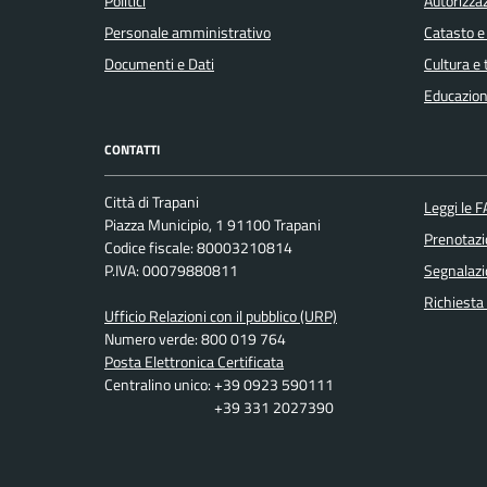
Politici
Autorizzaz
Personale amministrativo
Catasto e
Documenti e Dati
Cultura e
Educazion
CONTATTI
Città di Trapani
Leggi le 
Piazza Municipio, 1 91100 Trapani
Prenotaz
Codice fiscale: 80003210814
P.IVA: 00079880811
Segnalazi
Richiesta
Ufficio Relazioni con il pubblico (URP)
Numero verde: 800 019 764
Posta Elettronica Certificata
Centralino unico: +39 0923 590111
+39 331 2027390