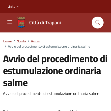
Vai ai contenuti
Vai al footer
Links
Città di Trapani
Home
/
Novità
/
Avvisi
/
Avvio del procedimento di estumulazione ordinaria salme
Avvio del procedimento di
estumulazione ordinaria
salme
Dettagli della notizia
Avvio del procedimento di estumulazione ordinaria salme