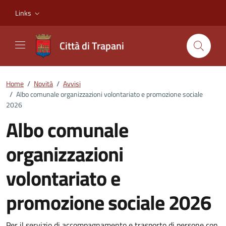
Vai ai contenuti
Vai al footer
Links
Città di Trapani
Home
/
Novità
/
Avvisi
/
Albo comunale organizzazioni volontariato e promozione sociale
2026
Albo comunale
organizzazioni
volontariato e
promozione sociale 2026
Per il servizio di accompagnamento e trasporto di persone con