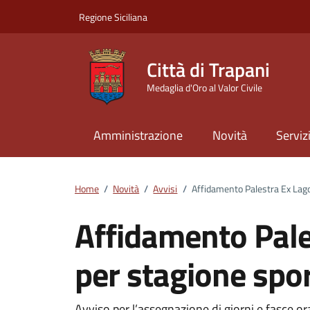
Vai ai contenuti
Vai al footer
Regione Siciliana
Città di Trapani
Medaglia d'Oro al Valor Civile
Amministrazione
Novità
Serviz
Home
/
Novità
/
Avvisi
/
Affidamento Palestra Ex Lag
Affidamento Pale
per stagione spo
Avviso per l’assegnazione di giorni e fasce or