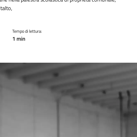
a
talto,
Tempo di lettura:
1 min