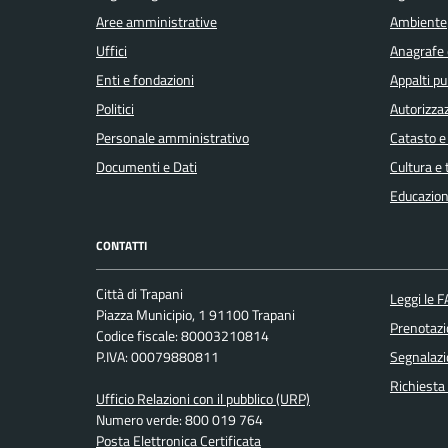
Aree amministrative
Ambiente
Uffici
Anagrafe e
Enti e fondazioni
Appalti pu
Politici
Autorizzaz
Personale amministrativo
Catasto e
Documenti e Dati
Cultura e
Educazion
CONTATTI
Città di Trapani
Leggi le 
Piazza Municipio, 1 91100 Trapani
Prenotaz
Codice fiscale: 80003210814
P.IVA: 00079880811
Segnalazi
Richiesta
Ufficio Relazioni con il pubblico (URP)
Numero verde: 800 019 764
Posta Elettronica Certificata