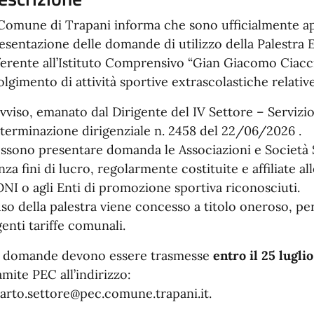
 Comune di Trapani informa che sono ufficialmente ape
esentazione delle domande di utilizzo della Palestra 
ferente all’Istituto Comprensivo “Gian Giacomo Ciacci
olgimento di attività sportive extrascolastiche relativ
avviso, emanato dal Dirigente del IV Settore – Servizio
terminazione dirigenziale n. 2458 del 22/06/2026 .
ssono presentare domanda le Associazioni e Società S
nza fini di lucro, regolarmente costituite e affiliate a
NI o agli Enti di promozione sportiva riconosciuti.
uso della palestra viene concesso a titolo oneroso, per
genti tariffe comunali.
 domande devono essere trasmesse
entro il 25 lugli
amite PEC all’indirizzo:
arto.settore@pec.comune.trapani.it.