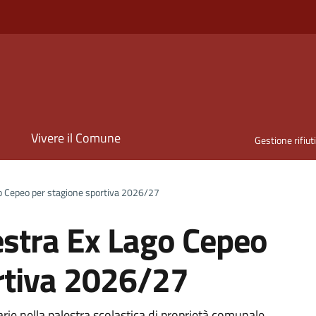
i
Vivere il Comune
Gestione rifiut
o Cepeo per stagione sportiva 2026/27
stra Ex Lago Cepeo
rtiva 2026/27
arie nella palestra scolastica di proprietà comunale,