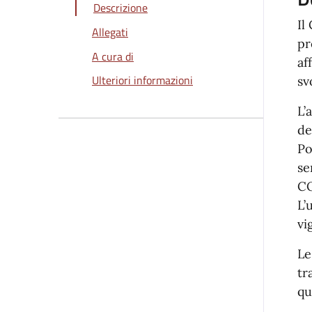
Descrizione
Il
Allegati
pr
A cura di
af
Ulteriori informazioni
sv
L’
de
Po
se
CO
L’
vi
Le
tr
qu