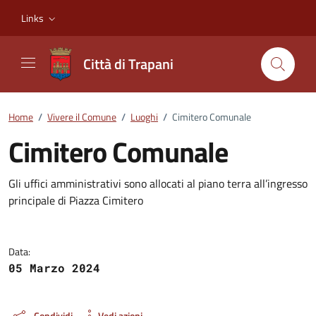
Vai ai contenuti
Vai al footer
Links
Città di Trapani
Home
/
Vivere il Comune
/
Luoghi
/
Cimitero Comunale
Cimitero Comunale
Dettagli del luogo
Gli uffici amministrativi sono allocati al piano terra all’ingresso
principale di Piazza Cimitero
Data:
05 Marzo 2024
Condividi
Vedi azioni