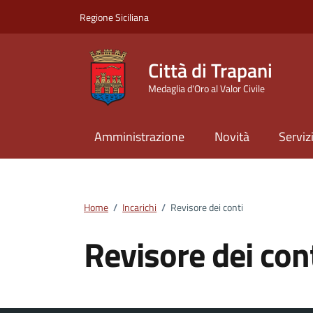
Vai ai contenuti
Vai al footer
Regione Siciliana
Città di Trapani
Medaglia d'Oro al Valor Civile
Amministrazione
Novità
Serviz
Home
/
Incarichi
/
Revisore dei conti
Revisore dei con