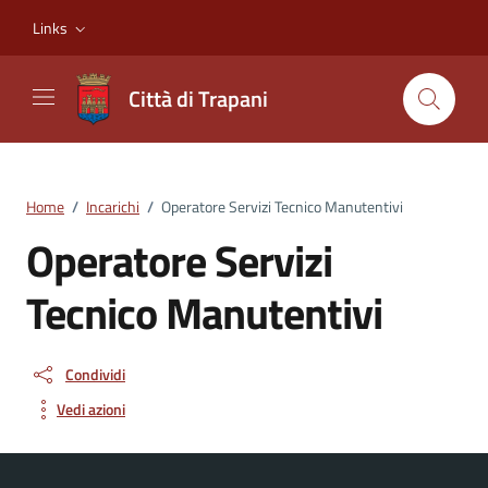
Vai ai contenuti
Vai al footer
Links
Città di Trapani
Home
/
Incarichi
/
Operatore Servizi Tecnico Manutentivi
Operatore Servizi
Tecnico Manutentivi
Condividi
Vedi azioni