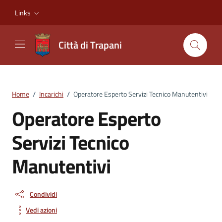
Vai ai contenuti
Vai al footer
Links
Città di Trapani
Home
/
Incarichi
/
Operatore Esperto Servizi Tecnico Manutentivi
Operatore Esperto
Servizi Tecnico
Manutentivi
Condividi
Vedi azioni