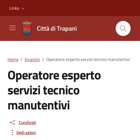
Vai ai contenuti
Vai al footer
Links
Città di Trapani
Home
/
Incarichi
/
Operatore esperto servizi tecnico manutentivi
Operatore esperto
servizi tecnico
manutentivi
Condividi
Vedi azioni