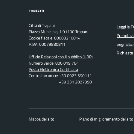
CONTATTI
Città di Trapani
Leggi le 
Piazza Municipio, 1 91100 Trapani
Prenotaz
Codice fiscale: 80003210814
P.IVA: 00079880811
Segnalazi
Richiesta
Ufficio Relazioni con il pubblico (URP)
Numero verde: 800 019 764
Posta Elettronica Certificata
Centralino unico: +39 0923 590111
+39 331 2027390
Mappa del sito
Piano di miglioramento del sito