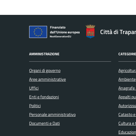
Città di Trapa
AMMINISTRAZIONE
CATEGORIE
Organi di governo
Agricoltur
Aree amministrative
Ambiente
Uffici
Anagrafe e
Enti e fondazioni
Appalti pu
Politici
Autorizzaz
Personale amministrativo
Catasto e
Documenti e Dati
Cultura e
Educazion