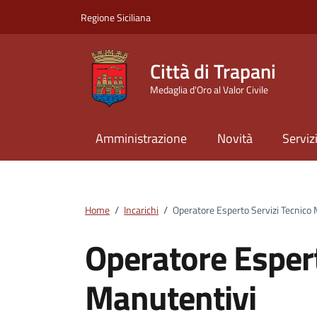
Vai ai contenuti
Vai al footer
Regione Siciliana
Città di Trapani
Medaglia d'Oro al Valor Civile
Amministrazione
Novità
Serviz
Home
/
Incarichi
/
Operatore Esperto Servizi Tecnico
Operatore Espert
Manutentivi