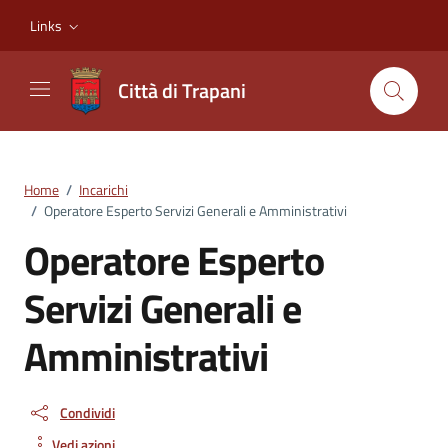
Vai ai contenuti
Vai al footer
Links
Città di Trapani
Home
/
Incarichi
/
Operatore Esperto Servizi Generali e Amministrativi
Operatore Esperto
Servizi Generali e
Amministrativi
Condividi
Vedi azioni