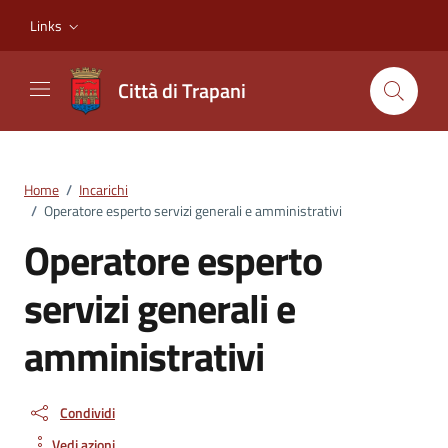
Vai ai contenuti
Vai al footer
Links
Città di Trapani
Home
/
Incarichi
/
Operatore esperto servizi generali e amministrativi
Operatore esperto
servizi generali e
amministrativi
Condividi
Vedi azioni