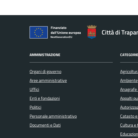
Città di Trapa
AMMINISTRAZIONE
CATEGORIE
Organi di governo
Agricoltur
Aree amministrative
Ambiente
Uffici
Anagrafe e
Enti e fondazioni
Appalti pu
Politici
Autorizzaz
Personale amministrativo
Catasto e
Documenti e Dati
Cultura e
Educazion