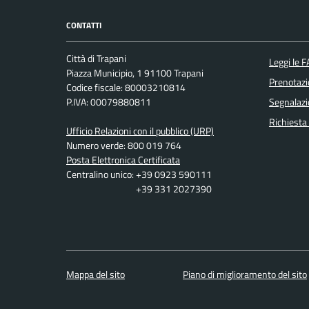
CONTATTI
Città di Trapani
Leggi le 
Piazza Municipio, 1 91100 Trapani
Prenotaz
Codice fiscale: 80003210814
P.IVA: 00079880811
Segnalazi
Richiesta
Ufficio Relazioni con il pubblico (URP)
Numero verde: 800 019 764
Posta Elettronica Certificata
Centralino unico: +39 0923 590111
+39 331 2027390
Mappa del sito
Piano di miglioramento del sito