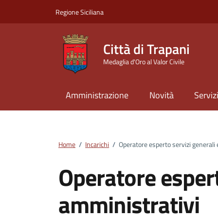
Vai ai contenuti
Vai al footer
Regione Siciliana
Città di Trapani
Medaglia d'Oro al Valor Civile
Amministrazione
Novità
Serviz
Home
/
Incarichi
/
Operatore esperto servizi generali
Operatore espert
amministrativi