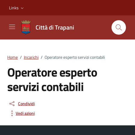
Vai ai contenuti
Vai al footer
Links
Città di Trapani
Home
/
Incarichi
/
Operatore esperto servizi contabili
Operatore esperto
servizi contabili
Condividi
Vedi azioni