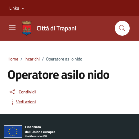
Vai ai contenuti
Vai al footer
Links
Città di Trapani
Home
/
Incarichi
/
Operatore asilo nido
Operatore asilo nido
Condividi
Vedi azioni