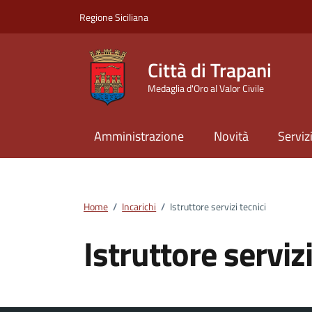
Vai ai contenuti
Vai al footer
Regione Siciliana
Città di Trapani
Medaglia d'Oro al Valor Civile
Amministrazione
Novità
Serviz
Home
/
Incarichi
/
Istruttore servizi tecnici
Istruttore servizi