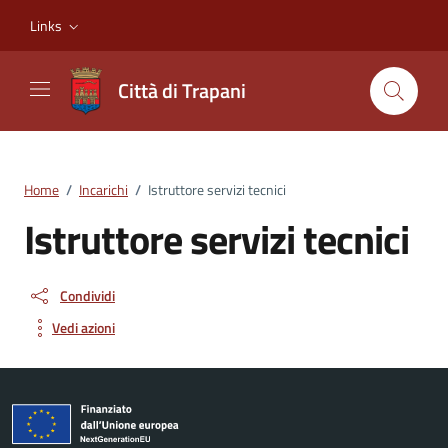
Vai ai contenuti
Vai al footer
Links
Città di Trapani
Home
/
Incarichi
/
Istruttore servizi tecnici
Istruttore servizi tecnici
Condividi
Vedi azioni