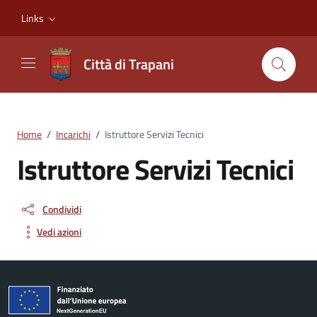
Vai ai contenuti
Vai al footer
Links
Città di Trapani
Home
/
Incarichi
/
Istruttore Servizi Tecnici
Istruttore Servizi Tecnici
Condividi
Vedi azioni